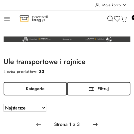
Moje konto
Przejdź do treści głównej
Przejdź do wyszukiwarki
Przejdź do moje konto
Przejdź do menu głównego
Przejdź do stopki
Ule transportowe i rojnice
Liczba produktów:
33
Kategorie
Filtruj
Zastosowano
Sortuj
według
sortowanie:
Najstarsze.