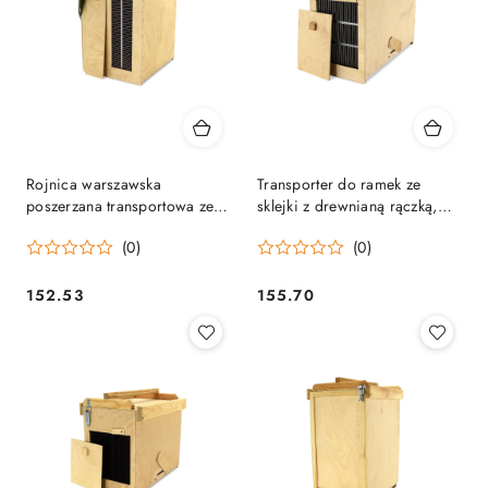
Rojnica warszawska
Transporter do ramek ze
poszerzana transportowa ze
sklejki z drewnianą rączką,
sklejki z paskiem
dadant, 5 ramek
(0)
(0)
152.53
155.70
Cena:
Cena: