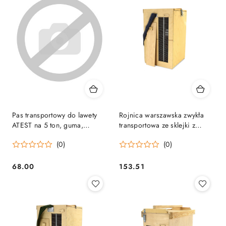
Pas transportowy do lawety
Rojnica warszawska zwykła
ATEST na 5 ton, guma,
transportowa ze sklejki z
obrotowe haki^
paskiem
(0)
(0)
68.00
153.51
Cena:
Cena: