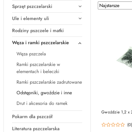
Zastosowano
Sortuj
Sprzęt pszczelarski
według
sortowanie:
Ule i elementy uli
Najstarsze.
Rodziny pszczele i matki
Węza i ramki pszczelarskie
Węza pszczela
Ramki pszczelarskie w
elementach i beleczki
Ramki pszczelarskie zadrutowane
Odstępniki, gwoździe i inne
Drut i akcesoria do ramek
DO
Gwoździe 1,2 x
Pokarm dla pszczół
(0
Literatura pszczelarska