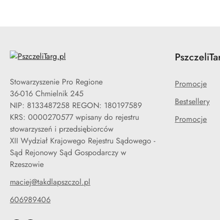
PszczeliTa
Stowarzyszenie Pro Regione
Promocje
36-016 Chmielnik 245
Bestsellery
NIP: 8133487258 REGON: 180197589
KRS: 0000270577 wpisany do rejestru
Promocje
stowarzyszeń i przedsiębiorców
XII Wydział Krajowego Rejestru Sądowego -
Sąd Rejonowy Sąd Gospodarczy w
Rzeszowie
maciej@takdlapszczol.pl
606989406