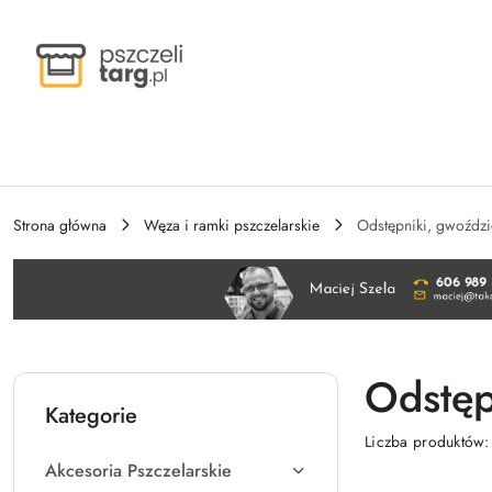
Przejdź do treści głównej
Przejdź do wyszukiwarki
Przejdź do moje konto
Przejdź do menu głównego
Przejdź do stopki
Strona główna
Węza i ramki pszczelarskie
Odstępniki, gwoździe
Odstęp
Kategorie
Liczba produktów
Akcesoria Pszczelarskie