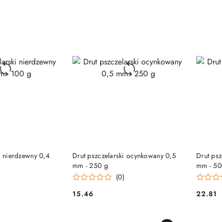
 KOSZYKA
DO KOSZYKA
i nierdzewny 0,4
Drut pszczelarski ocynkowany 0,5
Drut ps
mm - 250 g
mm - 50
)
(0)
15.46
22.81
Cena:
Cena: