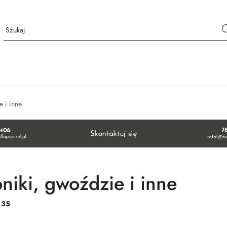
 i inne
niki, gwoździe i inne
:
35