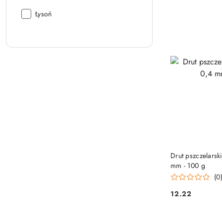
Producent:
Łysoń
DO
Drut pszczelarsk
mm - 100 g
(0
12.22
Cena: