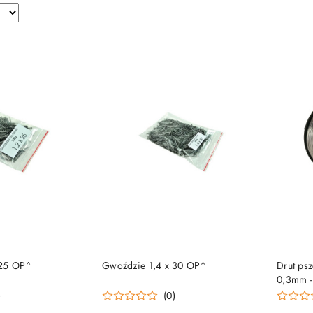
 KOSZYKA
DO KOSZYKA
 25 OP^
Gwoździe 1,4 x 30 OP^
Drut ps
0,3mm -
)
(0)