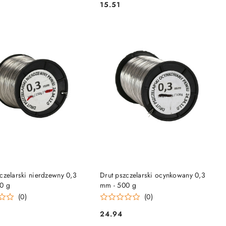
15.51
Cena:
DO KOSZYKA
DO KOSZYKA
czelarski nierdzewny 0,3
Drut pszczelarski ocynkowany 0,3
0 g
mm - 500 g
(0)
(0)
24.94
Cena: