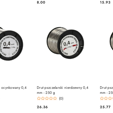
8.00
15.93
Cena:
Cena:
 KOSZYKA
DO KOSZYKA
ki ocynkowany 0,4
Drut pszczelarski nierdzewny 0,4
Drut psz
mm - 250 g
mm - 25
)
(0)
26.36
25.77
Cena:
Cena: