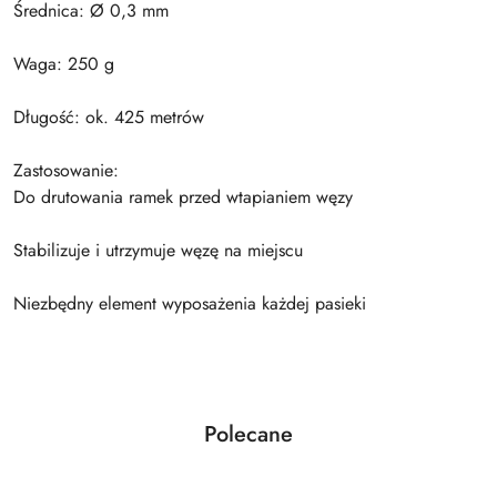
Średnica: Ø 0,3 mm
Waga: 250 g
Długość: ok. 425 metrów
Zastosowanie:
Do drutowania ramek przed wtapianiem węzy
Stabilizuje i utrzymuje węzę na miejscu
Niezbędny element wyposażenia każdej pasieki
Produkty
Polecane
Pomiń karuzelę produktów
o
statusie: