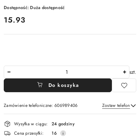
Dostępność:
Duża dostępność
cena:
15.93
Ilość
szt.
Do koszyka
Zamówienie telefoniczne: 606989406
Zostaw telefon
Dostępność
Wysyłka w ciągu:
24 godziny
i
Wyślij
Cena przesyłki:
16
dostawa