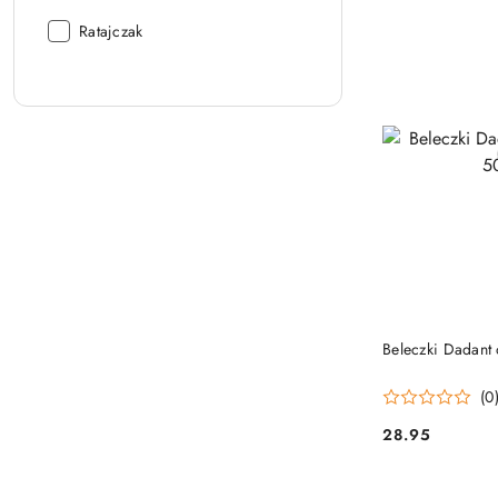
Producent:
Ratajczak
DO
Beleczki Dadant
(0
28.95
Cena: