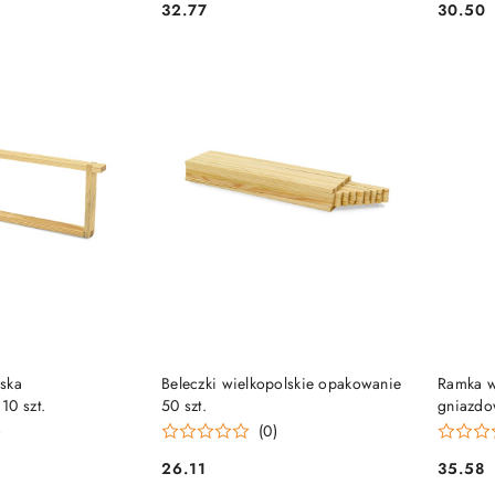
32.77
30.50
Cena:
Cena:
 KOSZYKA
DO KOSZYKA
ska
Beleczki wielkopolskie opakowanie
Ramka w
10 szt.
50 szt.
gniazdo
)
(0)
26.11
35.58
Cena:
Cena: