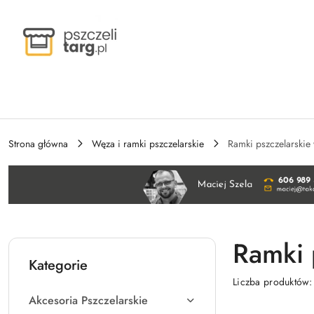
Przejdź do treści głównej
Przejdź do wyszukiwarki
Przejdź do moje konto
Przejdź do menu głównego
Przejdź do stopki
Strona główna
Węza i ramki pszczelarskie
Ramki pszczelarskie 
Ramki 
Kategorie
Liczba produktów
Akcesoria Pszczelarskie