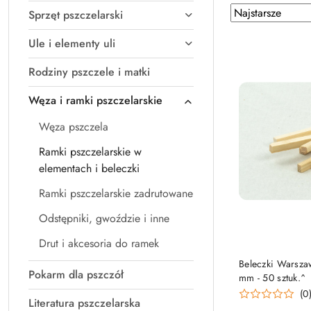
Zastosowano
Sortuj
Sprzęt pszczelarski
według
sortowanie:
Ule i elementy uli
Najstarsze.
Rodziny pszczele i matki
Węza i ramki pszczelarskie
Węza pszczela
Ramki pszczelarskie w
elementach i beleczki
Ramki pszczelarskie zadrutowane
Odstępniki, gwoździe i inne
Drut i akcesoria do ramek
DO
Beleczki Warsza
Pokarm dla pszczół
mm - 50 sztuk.^
(0
Literatura pszczelarska