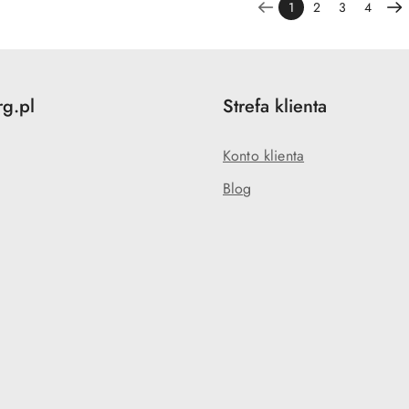
1
2
3
4
rg.pl
Strefa klienta
Konto klienta
Blog