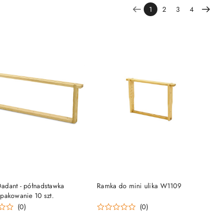
1
2
3
4
DO KOSZYKA
DO KOSZYKA
adant - półnadstawka
Ramka do mini ulika W1109
pakowanie 10 szt.
(0)
(0)