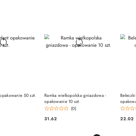
 KOSZYKA
DO KOSZYKA
 opakowanie 50 szt.
Ramka wielkopolska gniazdowa -
Beleczk
opakowanie 10 szt.
opakowa
)
(0)
31.62
22.02
Cena:
Cena: