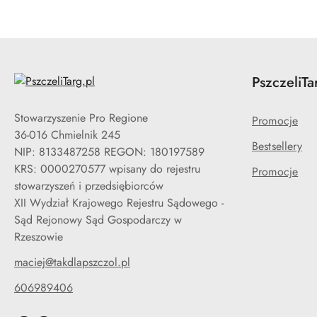
PszczeliTa
Stowarzyszenie Pro Regione
Promocje
36-016 Chmielnik 245
Bestsellery
NIP: 8133487258 REGON: 180197589
KRS: 0000270577 wpisany do rejestru
Promocje
stowarzyszeń i przedsiębiorców
XII Wydział Krajowego Rejestru Sądowego -
Sąd Rejonowy Sąd Gospodarczy w
Rzeszowie
maciej@takdlapszczol.pl
606989406