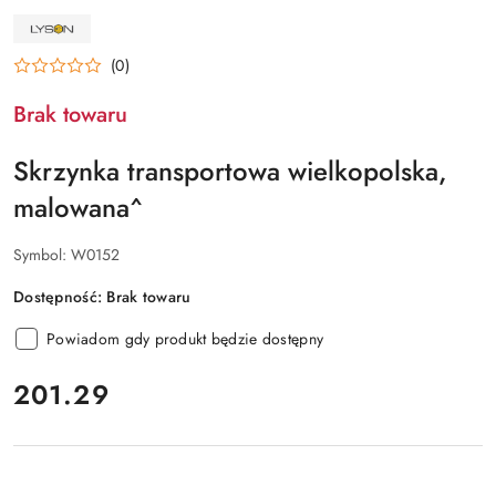
NAZWA
PRODUCENTA:
ŁYSOŃ
(0)
Brak towaru
Skrzynka transportowa wielkopolska,
malowana^
Symbol:
W0152
Dostępność:
Brak towaru
Powiadom gdy produkt będzie dostępny
cena:
201.29