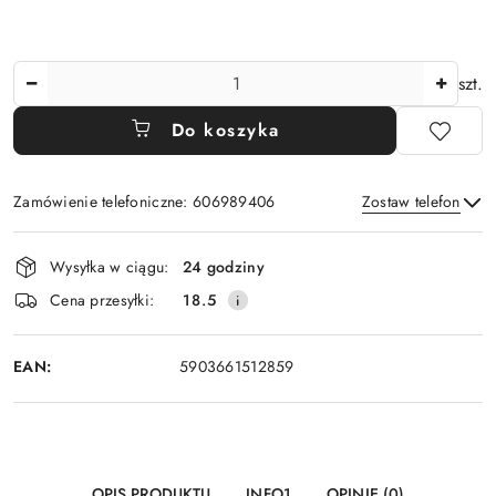
Ilość
szt.
Do koszyka
Zamówienie telefoniczne: 606989406
Zostaw telefon
Dostępność
Wysyłka w ciągu:
24 godziny
i
Wyślij
Cena przesyłki:
18.5
dostawa
EAN:
5903661512859
OPIS PRODUKTU
INFO1
OPINIE (0)