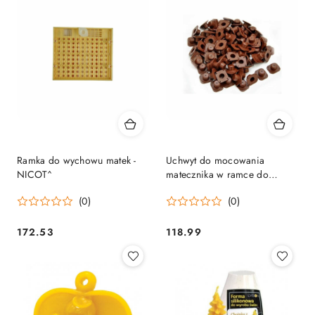
Ramka do wychowu matek -
Uchwyt do mocowania
NICOT^
matecznika w ramce do
wychowu matek - NICOT - 100
(0)
(0)
szt^
172.53
118.99
Cena:
Cena: