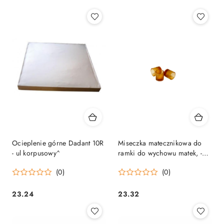
Ocieplenie górne Dadant 10R
Miseczka matecznikowa do
- ul korpusowy^
ramki do wychowu matek, -
100 szt - NICOT^
(0)
(0)
23.24
23.32
Cena:
Cena: