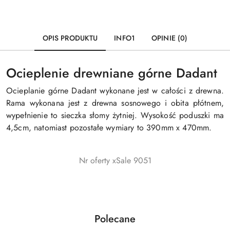
OPIS PRODUKTU
INFO1
OPINIE (0)
Ocieplenie drewniane górne Dadant
Ocieplanie górne Dadant wykonane jest w całości z drewna.
Rama wykonana jest z drewna sosnowego i obita płótnem,
wypełnienie to sieczka słomy żytniej. Wysokość poduszki ma
4,5cm, natomiast pozostałe wymiary to 390mm x 470mm.
Nr oferty xSale 9051
Produkty
Polecane
Pomiń karuzelę produktów