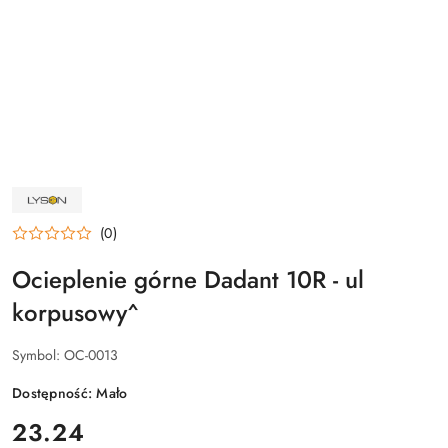
NAZWA
PRODUCENTA:
ŁYSOŃ
(0)
Ocieplenie górne Dadant 10R - ul
korpusowy^
Symbol:
OC-0013
Dostępność:
Mało
cena:
23.24