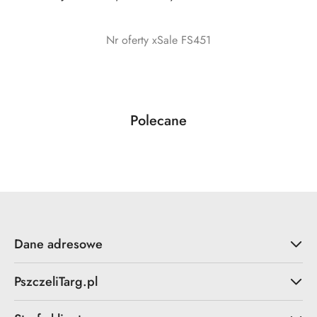
Nr oferty xSale FS451
Produkty
Polecane
Pomiń karuzelę produktów
o
statusie:
Dane adresowe
PszczeliTarg.pl