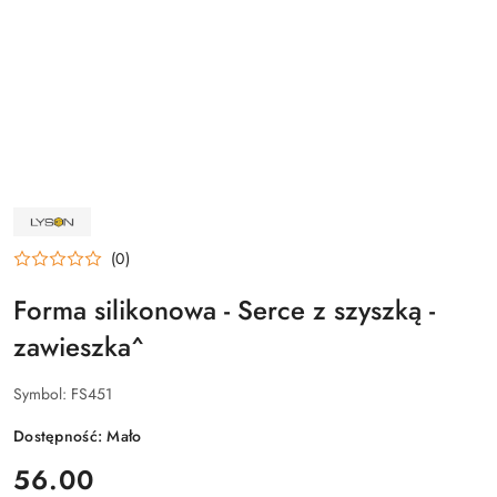
NAZWA
PRODUCENTA:
ŁYSOŃ
(0)
Forma silikonowa - Serce z szyszką -
zawieszka^
Symbol:
FS451
Dostępność:
Mało
cena:
56.00