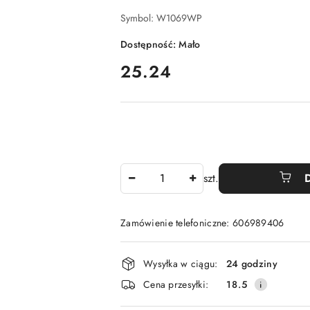
Symbol:
W1069WP
Dostępność:
Mało
cena:
25.24
Ilość
szt.
Zamówienie telefoniczne: 606989406
Dostępność
Wysyłka w ciągu:
24 godziny
i
Cena przesyłki:
18.5
dostawa