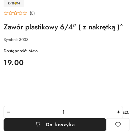
NAZWA
PRODUCENTA:
ŁYSOŃ
(0)
Zawór plastikowy 6/4" ( z nakrętką )^
Symbol:
3033
Dostępność:
Mało
cena:
19.00
Ilość
szt.
Do koszyka