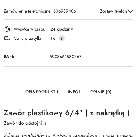
Zamówienie telefoniczne: 606989406
Zostaw telefon
Dostępność
Wysyłka w ciągu:
24 godziny
i
Wyślij
Cena przesyłki:
16
dostawa
EAN:
5903661580667
OPIS PRODUKTU
INFO1
OPINIE (0)
Zawór plastikowy 6/4" ( z nakrętką )
Zawór do odstojnika
Zdjęcia produktów to ilustracje poglądowe i mogą czasami