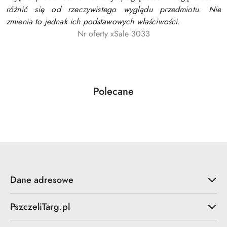
różnić się od rzeczywistego wyglądu przedmiotu. Nie
zmienia to jednak ich podstawowych właściwości.
Nr oferty xSale 3033
Produkty
Polecane
Pomiń karuzelę produktów
o
statusie:
Dane adresowe
PszczeliTarg.pl