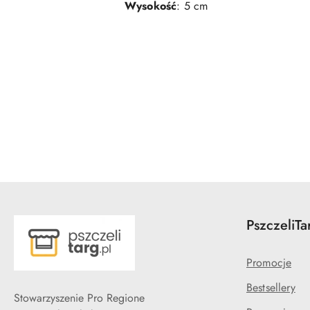
Wysokość
: 5 cm
Pomiń karuzelę produktów
PszczeliTa
Promocje
Bestsellery
Stowarzyszenie Pro Regione