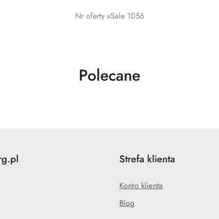
Nr oferty xSale 1056
Produkty
Polecane
o
statusie:
rg.pl
Strefa klienta
Konto klienta
Blog