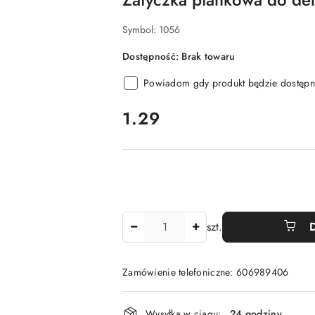
Symbol:
1056
Dostępność:
Brak towaru
Powiadom gdy produkt będzie dostępn
cena:
1.29
Ilość
szt.
Zamówienie telefoniczne: 606989406
Dostępność
Wysyłka w ciągu:
24 godziny