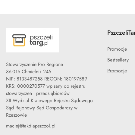
PszczeliTa
Promocje
Bestsellery
Stowarzyszenie Pro Regione
Promocje
36-016 Chmielnik 245
NIP: 8133487258 REGON: 180197589
KRS: 0000270577 wpisany do rejestru
stowarzyszeń i przedsiębiorców
XII Wydział Krajowego Rejestru Sądowego -
Sąd Rejonowy Sąd Gospodarczy w
Rzeszowie
maciej@takdlapszczol.pl