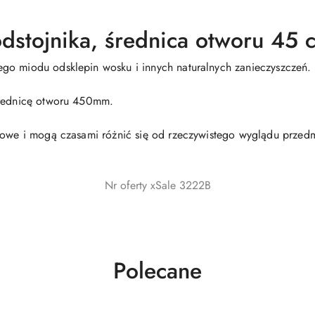
dstojnika, średnica otworu 45 
go miodu odsklepin wosku i innych naturalnych zanieczyszczeń.
.
średnicę otworu 450mm.
dowe i mogą czasami różnić się od rzeczywistego wyglądu przedm
Nr oferty xSale 3222B
Produkty
Polecane
o