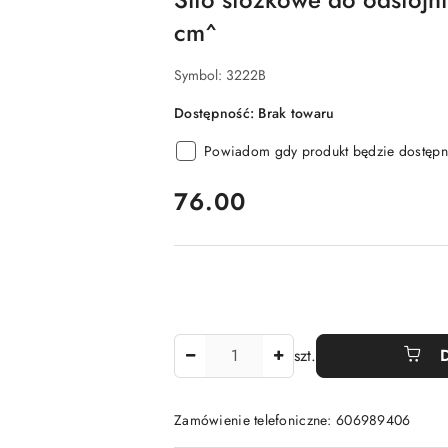
cm^
Symbol:
3222B
Dostępność:
Brak towaru
Powiadom gdy produkt będzie dostępn
cena:
76.00
Ilość
szt.
Zamówienie telefoniczne: 606989406