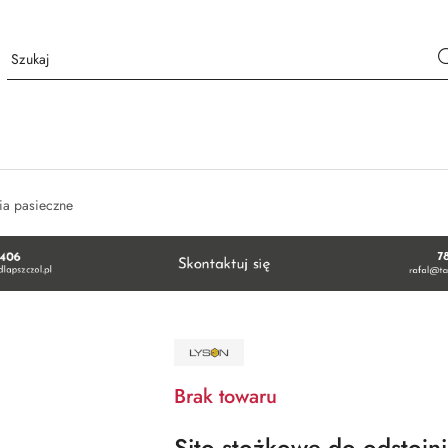
ia pasieczne
NAZWA
PRODUCENTA:
ŁYSOŃ
Brak towaru
Sito stożkowe do odstojn