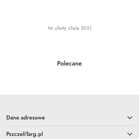
Nr oferty xSale 3051
Produkty
Polecane
Pomiń karuzelę produktów
o
statusie:
Dane adresowe
PszczeliTarg.pl