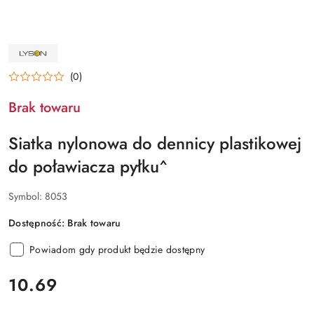
NAZWA
PRODUCENTA:
ŁYSOŃ
(0)
Brak towaru
Siatka nylonowa do dennicy plastikowej
do poławiacza pyłku^
Symbol:
8053
Dostępność:
Brak towaru
Powiadom gdy produkt będzie dostępny
cena:
10.69