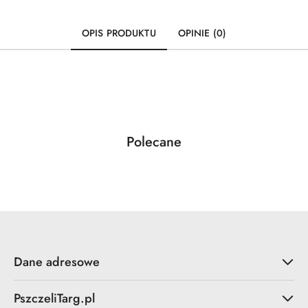
OPIS PRODUKTU
OPINIE (0)
Produkty
Polecane
Pomiń karuzelę produktów
o
statusie:
Dane adresowe
PszczeliTarg.pl