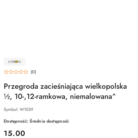
NAZWA
PRODUCENTA:
ŁYSOŃ
(0)
Przegroda zacieśniająca wielkopolska
½, 10-,12-ramkowa, niemalowana^
Symbol:
W1039
Dostępność:
Średnia dostępność
cena:
15.00