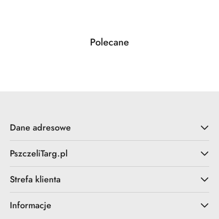
Produkty
Polecane
Pomiń karuzelę produktów
o
statusie:
Dane adresowe
PszczeliTarg.pl
Strefa klienta
Informacje