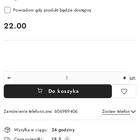
Powiadom gdy produkt będzie dostępny
cena:
22.00
Ilość
szt.
Do koszyka
Zamówienie telefoniczne: 606989406
Zostaw telefon
Dostępność
Wysyłka w ciągu:
24 godziny
i
Wyślij
Cena przesyłki:
18.5