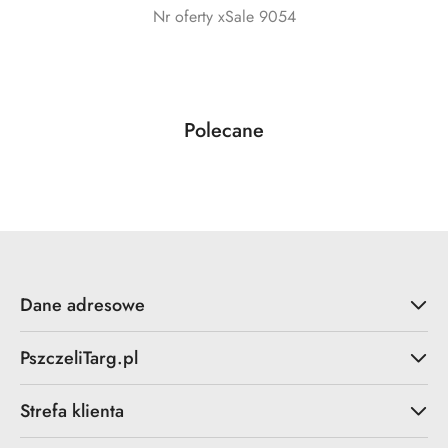
Nr oferty xSale 9054
Produkty
Polecane
Pomiń karuzelę produktów
o
statusie:
Dane adresowe
PszczeliTarg.pl
Strefa klienta