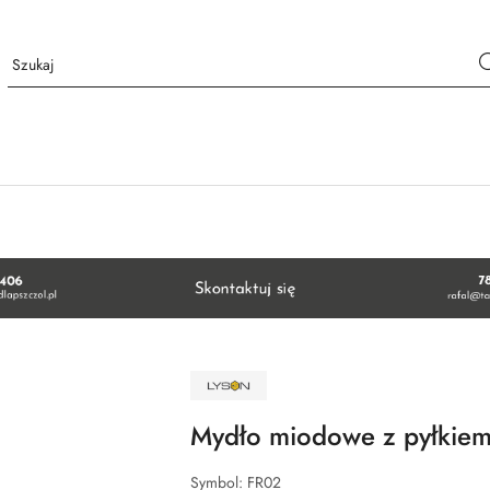
NAZWA
PRODUCENTA:
ŁYSOŃ
Mydło miodowe z pyłkie
Symbol:
FR02