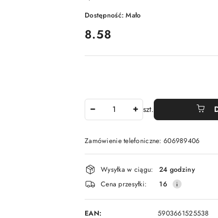
Dostępność:
Mało
cena:
8.58
Ilość
szt.
Zamówienie telefoniczne: 606989406
Dostępność
Wysyłka w ciągu:
24 godziny
i
Cena przesyłki:
16
dostawa
EAN:
5903661525538