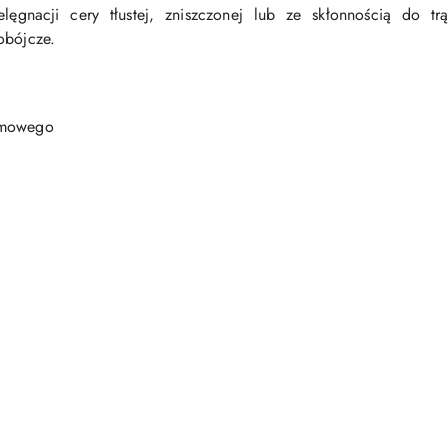
lęgnacji cery tłustej, zniszczonej lub ze skłonnością do t
obójcze.
almowego