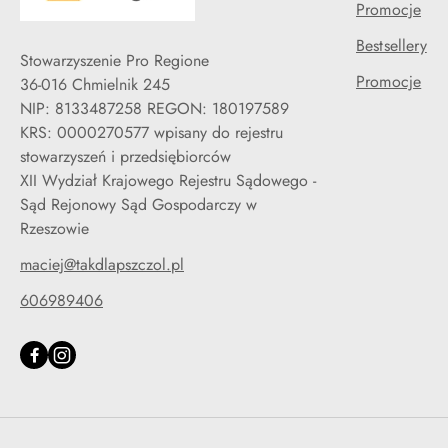
Promocje
Bestsellery
Stowarzyszenie Pro Regione
Promocje
36-016 Chmielnik 245
NIP: 8133487258 REGON: 180197589
KRS: 0000270577 wpisany do rejestru
stowarzyszeń i przedsiębiorców
XII Wydział Krajowego Rejestru Sądowego -
Sąd Rejonowy Sąd Gospodarczy w
Rzeszowie
maciej@takdlapszczol.pl
606989406