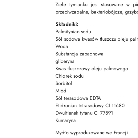
Ziele tymianku jest stosowane w pie
przeciwzapalne, bakteriobójcze, grzyb
Składniki:
Palmitynian sodu
Sól sodowa kwasów tłuszczu oleju p
Woda
Substancja zapachowa
gliceryna
Kwas tluszczowy oleju palmowego
Chlorek sodu
Sorbitol
Miód
Sól terasodowa EDTA
Etidronian tetrasodowy CI 11680
Dwultlenek tytanu CI 77891
Kumaryna
Mydło wyprodukowane we Francji