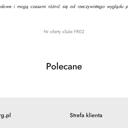
lądowe i mogą czasami różnić się od rzeczywistego wyglądu p
Nr oferty xSale FR02
Produkty
Polecane
o
statusie:
rg.pl
Strefa klienta