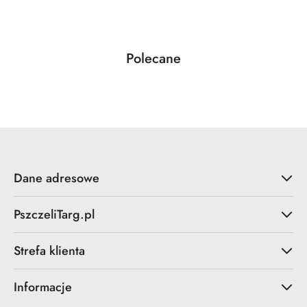
Produkty
Polecane
Pomiń karuzelę produktów
o
statusie:
Dane adresowe
PszczeliTarg.pl
Strefa klienta
Informacje