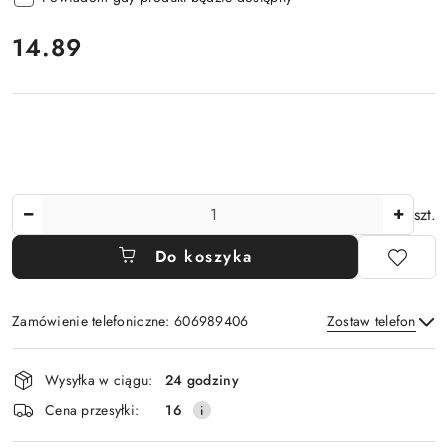
cena:
14.89
Ilość
szt.
Do koszyka
Zamówienie telefoniczne: 606989406
Zostaw telefon
Dostępność
Wysyłka w ciągu:
24 godziny
i
Wyślij
Cena przesyłki:
16
dostawa