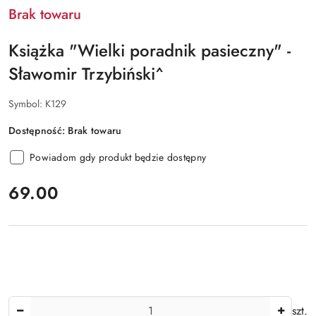
Brak towaru
Książka "Wielki poradnik pasieczny" -
Sławomir Trzybiński^
Symbol:
K129
Dostępność:
Brak towaru
Powiadom gdy produkt będzie dostępny
cena:
69.00
Ilość
szt.