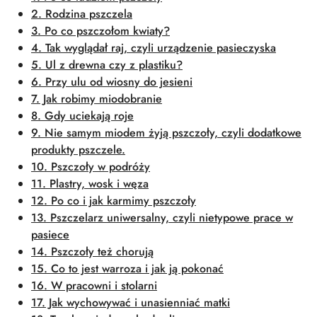
2. Rodzina pszczela
3. Po co pszczołom kwiaty?
4. Tak wyglądał raj, czyli urządzenie pasieczyska
5. Ul z drewna czy z plastiku?
6. Przy ulu od wiosny do jesieni
7. Jak robimy miodobranie
8. Gdy uciekają roje
9. Nie samym miodem żyją pszczoły, czyli dodatkowe
produkty pszczele.
10. Pszczoły w podróży
11. Plastry, wosk i węza
12. Po co i jak karmimy pszczoły
13. Pszczelarz uniwersalny, czyli nietypowe prace w
pasiece
14. Pszczoły też chorują
15. Co to jest warroza i jak ją pokonać
16. W pracowni i stolarni
17. Jak wychowywać i unasienniać matki