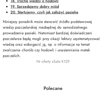
18. Trochę wiedzy o hodowli
19. Sprzedajemy dobry miód
20. Startujemy, czyli jak założyć pasiekę
Niniejszy poradnik może stanowić źródło podstawowej
wiedzy pszczelarskiej niezbędnej do samodzielnego
prowadzenia pasieki. Natomiast bardziej doświadczeni
pszczelarze będą mogli przy okazji lektury usystematyzować
wiedzę oraz wzbogacić ją, np. o informacje na temat
zwalczania chorób czy hodowli i unasienniania matek
pszczelich.
Nr oferty xSale K129
Produkty
Polecane
Pomiń karuzelę produktów
o
statusie: