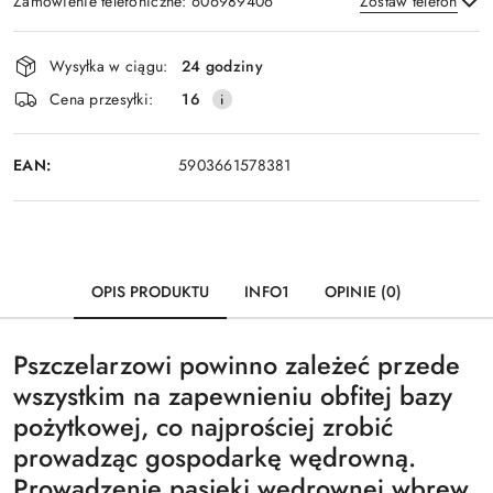
Zamówienie telefoniczne: 606989406
Zostaw telefon
Dostępność
Wysyłka w ciągu:
24 godziny
i
Wyślij
Cena przesyłki:
16
dostawa
EAN:
5903661578381
OPIS PRODUKTU
INFO1
OPINIE (0)
Pszczelarzowi powinno zależeć przede
wszystkim na zapewnieniu obfitej bazy
pożytkowej, co najprościej zrobić
prowadząc gospodarkę wędrowną.
Prowadzenie pasieki wędrownej wbrew