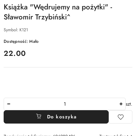
Książka "Wędrujemy na pożytki" -
Sławomir Trzybiński^
Symbol:
K121
Dostępność:
Mało
cena:
22.00
Ilość
szt.
Do koszyka