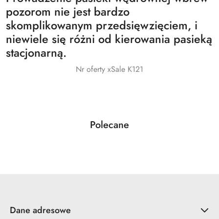
pozorom nie jest bardzo
skomplikowanym przedsięwzięciem, i
niewiele się różni od kierowania pasieką
stacjonarną.
Nr oferty xSale K121
Produkty
Polecane
Pomiń karuzelę produktów
o
statusie:
Dane adresowe