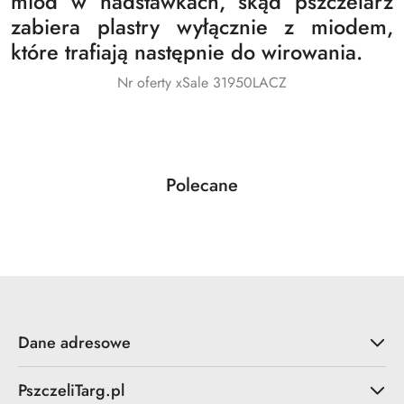
miód w nadstawkach, skąd pszczelarz
zabiera plastry wyłącznie z miodem,
które trafiają następnie do wirowania.
Nr oferty xSale 31950LACZ
Produkty
Polecane
Pomiń karuzelę produktów
o
statusie:
Dane adresowe
PszczeliTarg.pl