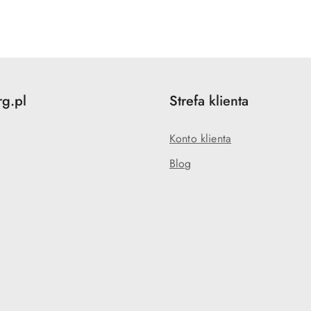
o
statusie:
rg.pl
Strefa klienta
Konto klienta
Blog