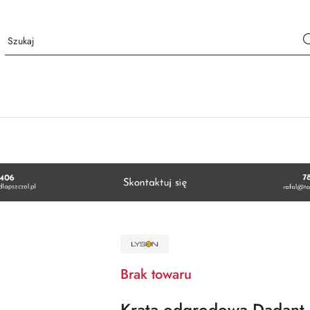
NAZWA
PRODUCENTA:
ŁYSOŃ
Brak towaru
Krata odgrodowa Dadant -