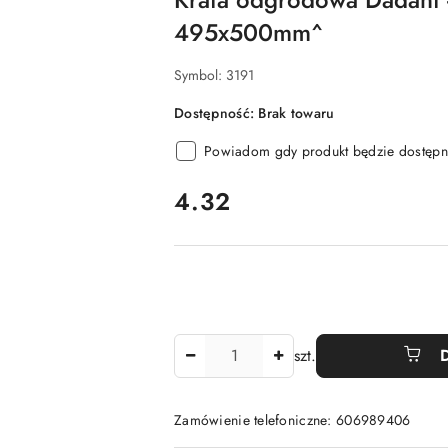
495x500mm^
Symbol:
3191
Dostępność:
Brak towaru
Powiadom gdy produkt będzie dostępn
cena:
4.32
Ilość
szt.
Zamówienie telefoniczne: 606989406