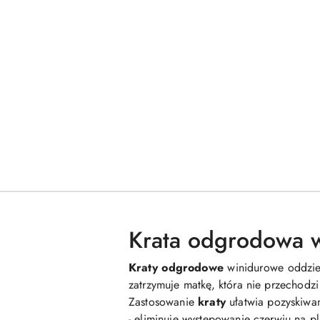
Krata odgrodowa 
Kraty odgrodowe
winidurowe oddziel
zatrzymuje matkę, która nie przechod
Zastosowanie
kraty
ułatwia pozyskiwa
- eliminuje występowanie czerwiu na p