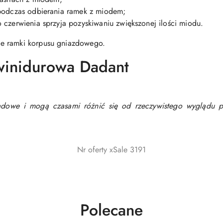
 podczas odbierania ramek z miodem;
 czerwienia sprzyja pozyskiwaniu zwiększonej ilości miodu.
ne ramki korpusu gniazdowego.
winidurowa Dadant
lądowe i mogą czasami różnić się od rzeczywistego wyglądu p
Nr oferty xSale 3191
Produkty
Polecane