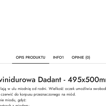
OPIS PRODUKTU
INFO1
OPINIE (0)
winidurowa Dadant - 495x500
ają w ulu miodnię od rodni. Wielkość oczek umożliwia swobodn
zi czerwić do korpusu przeznaczonego na miód.
nie miodu, gdyż:
lastrach z miodem;