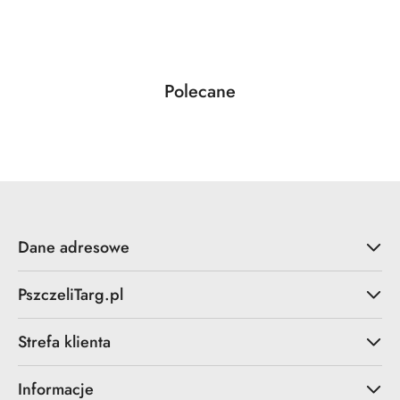
Produkty
Polecane
Pomiń karuzelę produktów
o
statusie:
Dane adresowe
PszczeliTarg.pl
Strefa klienta
Informacje