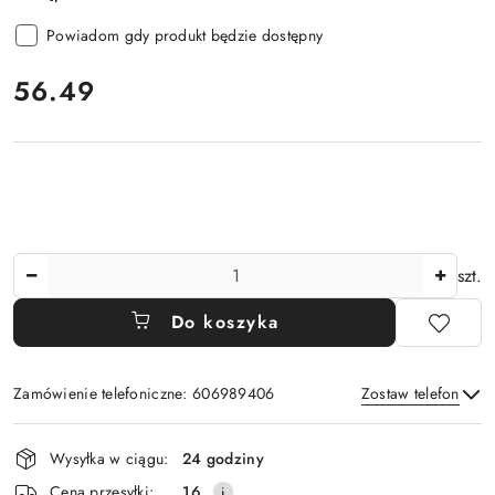
Powiadom gdy produkt będzie dostępny
cena:
56.49
Ilość
szt.
Do koszyka
Zamówienie telefoniczne: 606989406
Zostaw telefon
Dostępność
Wysyłka w ciągu:
24 godziny
i
Wyślij
Cena przesyłki:
16