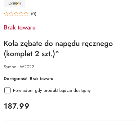
NAZWA
PRODUCENTA:
ŁYSOŃ
(0)
Brak towaru
Koła zębate do napędu ręcznego
(komplet 2 szt.)^
Symbol:
W2022
Dostępność:
Brak towaru
Powiadom gdy produkt będzie dostępny
cena:
187.99