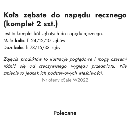
Koła zębate do napędu ręcznego
(komplet 2 szt.)
Jest to komplet kół zębatych do napędu ręcznego.
Małe
koło
: fi 24/12/10 zębów
Duże
koło
: fi 73/15/33 zęby
Zdjęcia produktów to ilustracje poglądowe i mogą czasami
różnić się od rzeczywistego wyglądu przedmiotu. Nie
zmienia to jednak ich podstawowych właściwości.
Nr oferty xSale W2022
Produkty
Polecane
Pomiń karuzelę produktów
o
statusie: