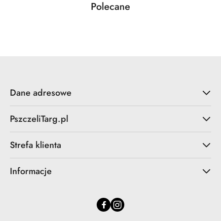
Produkty
Polecane
Pomiń karuzelę produktów
o
statusie:
Dane adresowe
PszczeliTarg.pl
Strefa klienta
Informacje