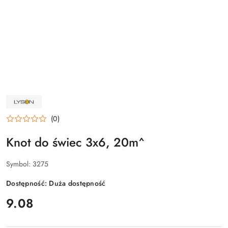
NAZWA
PRODUCENTA:
ŁYSOŃ
(0)
Knot do świec 3x6, 20m^
Symbol:
3275
Dostępność:
Duża dostępność
cena:
9.08