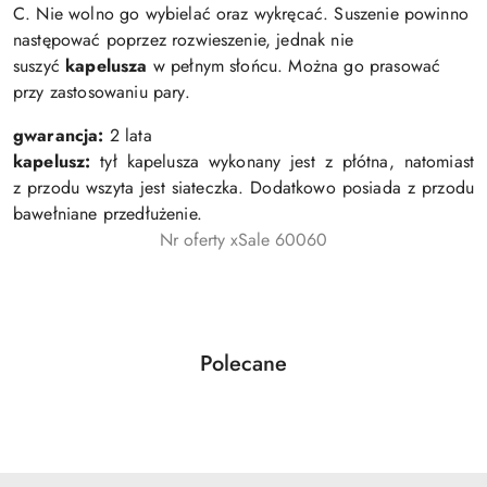
C. Nie wolno go wybielać oraz wykręcać. Suszenie powinno
następować poprzez rozwieszenie, jednak nie
suszyć
kapelusza
w pełnym słońcu. Można go prasować
przy zastosowaniu pary.
gwarancja:
2 lata
kapelusz:
tył kapelusza wykonany jest z płótna, natomiast
z przodu wszyta jest siateczka. Dodatkowo posiada z przodu
bawełniane przedłużenie.
Nr oferty xSale 60060
Produkty
Polecane
Pomiń karuzelę produktów
o
statusie: