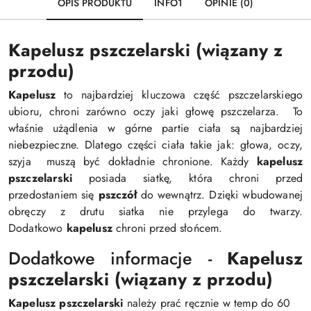
OPIS PRODUKTU
INFO1
OPINIE (0)
Kapelusz pszczelarski (wiązany z
przodu)
Kapelusz
to najbardziej kluczowa część pszczelarskiego
ubioru, chroni zarówno oczy jaki głowę pszczelarza. To
właśnie użądlenia w górne partie ciała są najbardziej
niebezpieczne. Dlatego części ciała takie jak: głowa, oczy,
szyja muszą być dokładnie chronione. Każdy
kapelusz
pszczelarski
posiada siatkę, która chroni przed
przedostaniem się
pszczół
do wewnątrz. Dzięki wbudowanej
obręczy z drutu siatka nie przylega do twarzy.
Dodatkowo
kapelusz
chroni przed słońcem.
Dodatkowe informacje -
Kapelusz
pszczelarski
(wiązany z przodu)
Kapelusz pszczelarski
należy prać ręcznie w temp do 60