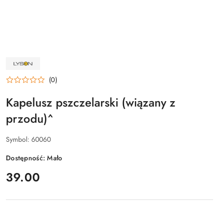
NAZWA
PRODUCENTA:
ŁYSOŃ
(0)
Kapelusz pszczelarski (wiązany z
przodu)^
Symbol:
60060
Dostępność:
Mało
cena:
39.00