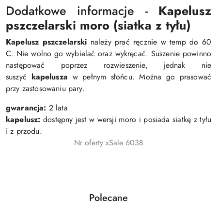
Dodatkowe informacje -
Kapelusz
pszczelarski moro (siatka z tyłu)
Kapelusz pszczelarski
należy prać ręcznie w temp do 60
C. Nie wolno go wybielać oraz wykręcać. Suszenie powinno
następować poprzez rozwieszenie, jednak nie
suszyć
kapelusza
w pełnym słońcu. Można go prasować
przy zastosowaniu pary.
gwarancja:
2 lata
kapelusz:
dostępny jest w wersji moro i
posiada siatkę z tyłu
i z przodu.
Nr oferty xSale 6038
Produkty
Polecane
Pomiń karuzelę produktów
o