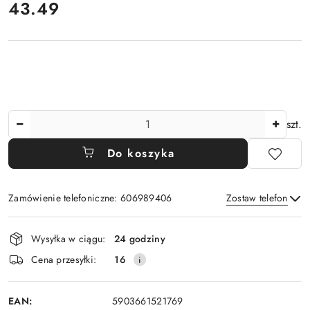
cena:
43.49
Ilość
szt.
Do koszyka
Zamówienie telefoniczne: 606989406
Zostaw telefon
Dostępność
Wysyłka w ciągu:
24 godziny
i
Wyślij
Cena przesyłki:
16
dostawa
EAN:
5903661521769