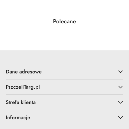
Produkty
Polecane
Pomiń karuzelę produktów
o
statusie:
Dane adresowe
PszczeliTarg.pl
Strefa klienta
Informacje