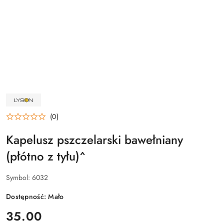
NAZWA
PRODUCENTA:
ŁYSOŃ
(0)
Kapelusz pszczelarski bawełniany
(płótno z tyłu)^
Symbol:
6032
Dostępność:
Mało
cena:
35.00