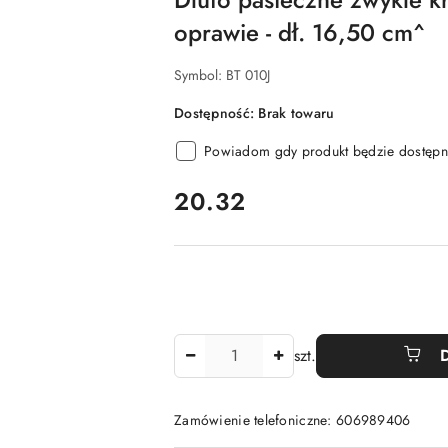
oprawie - dł. 16,50 cm^
Symbol:
BT 010J
Dostępność:
Brak towaru
Powiadom gdy produkt będzie dostępn
cena:
20.32
Ilość
szt.
Zamówienie telefoniczne: 606989406