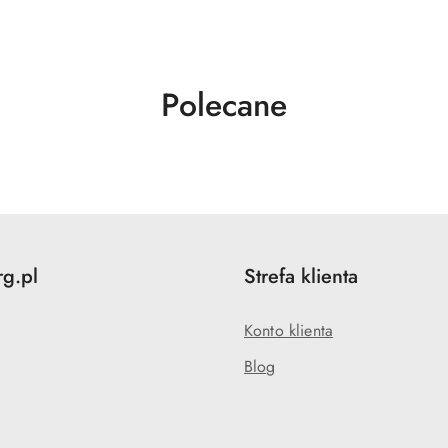
Produkty
Polecane
o
statusie:
rg.pl
Strefa klienta
Konto klienta
Blog