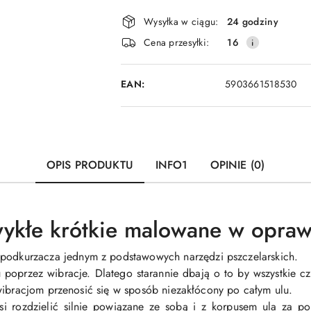
Dostępność
Wysyłka w ciągu:
24 godziny
i
Cena przesyłki:
16
dostawa
EAN:
5903661518530
OPIS PRODUKTU
INFO1
OPINIE (0)
ykłe krótkie malowane w oprawi
 podkurzacza jednym z podstawowych narzędzi pszczelarskich.
poprzez wibracje. Dlatego starannie dbają o to by wszystkie częś
wibracjom przenosić się w sposób niezakłócony po całym ulu.
si rozdzielić silnie powiązane ze sobą i z korpusem ula za p