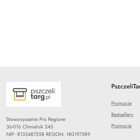
Pomiń karuzelę produktów
PszczeliTa
Promocje
Bestsellery
Stowarzyszenie Pro Regione
Promocje
36-016 Chmielnik 245
NIP: 8133487258 REGON: 180197589