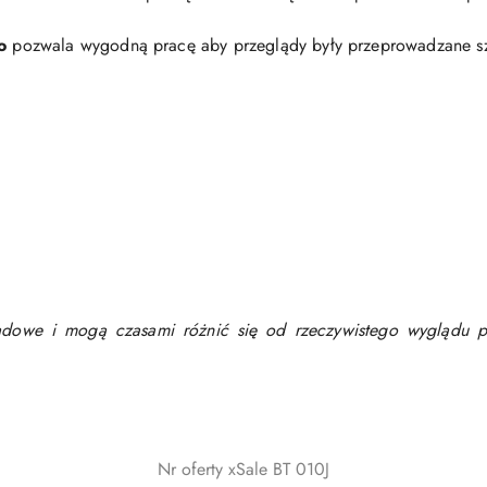
o
pozwala wygodną pracę aby przeglądy były przeprowadzane sz
lądowe i mogą czasami różnić się od rzeczywistego wyglądu p
Nr oferty xSale BT 010J