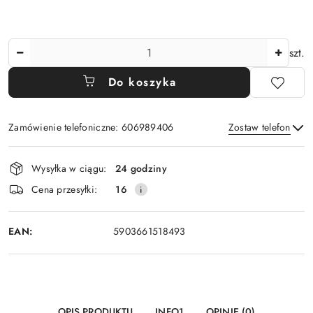
Ilość
szt.
Do koszyka
Zamówienie telefoniczne: 606989406
Zostaw telefon
Dostępność
Wysyłka w ciągu:
24 godziny
i
Wyślij
Cena przesyłki:
16
dostawa
EAN:
5903661518493
OPIS PRODUKTU
INFO1
OPINIE (0)