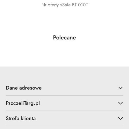
Nr oferty xSale BT 010T
Produkty
Polecane
Pomiń karuzelę produktów
o
statusie:
Dane adresowe
PszczeliTarg.pl
Strefa klienta