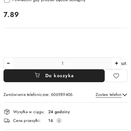
cena:
7.89
Ilość
szt.
Do koszyka
Zamówienie telefoniczne: 606989406
Zostaw telefon
Dostępność
Wysyłka w ciągu:
24 godziny
i
Wyślij
Cena przesyłki:
16
dostawa