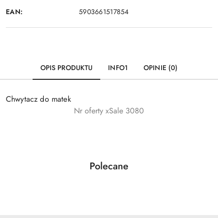
EAN:
5903661517854
OPIS PRODUKTU
INFO1
OPINIE (0)
Chwytacz do matek
Nr oferty xSale 3080
Produkty
Polecane
Pomiń karuzelę produktów
o
statusie: