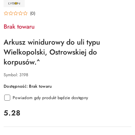
NAZWA
PRODUCENTA:
ŁYSOŃ
(0)
Brak towaru
Arkusz winidurowy do uli typu
Wielkopolski, Ostrowskiej do
korpusów.^
Symbol:
3198
Dostępność:
Brak towaru
Powiadom gdy produkt będzie dostępny
cena:
5.28