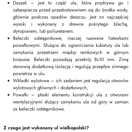
Daszek – jest to część ula, która przykrywa go i
zabezpiecza przed przedostawaniem się do środka wody,
głównie podczas opadów deszczu. Jest on najczęściej
wysoki i wykonany z drewna pokrytego blachą,
styropianem, lub poliuretanem.
Beleczki odstępnikowe, inaczej nazwane listewkami
powałkowymi. Służące do ograniczania kubatury ula lub
zamykania przestrzeni między ramkowych w górnym
korpusie. Beleczki posiadają przekrój 8x10 mm. Zimą
stanowią dodatkową izolację i regulują przepływ zimnego
powietrza w ulu.
Wkładki wylotowe – ich zadaniem jest regulacja otworów
wylotowych głównych i dodatkowych,
Powałki – płaski elementu konstrukcji ula z otworami
wentylacyjnymi służący zamykaniu ula od góry w zamian
za beleczki odstępnikowe.
Z czego jest wykonany ul wielkopolski?