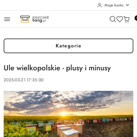
Moje konto
Przejdź do treści głównej
Przejdź do wyszukiwarki
Przejdź do moje konto
Przejdź do menu głównego
Przejdź do stopki
Kategorie
Ule wielkopolskie - plusy i minusy
2025-03-21 17:35:00