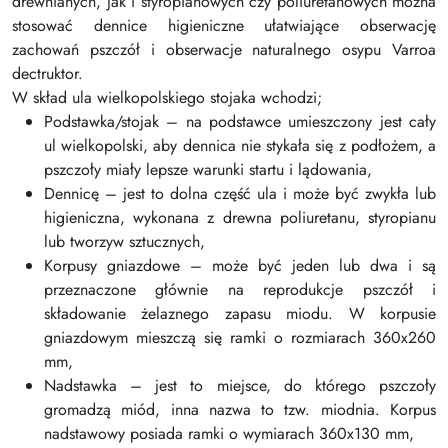
drewnianych, jak i styropianowych czy poliuretanowych można
stosować dennice higieniczne ułatwiające obserwację
zachowań pszczół i obserwacje naturalnego osypu Varroa
dectruktor.
W skład ula wielkopolskiego stojaka wchodzi;
Podstawka/stojak – na podstawce umieszczony jest cały
ul wielkopolski, aby dennica nie stykała się z podłożem, a
pszczoły miały lepsze warunki startu i lądowania,
Dennicę – jest to dolna część ula i może być zwykła lub
higieniczna, wykonana z drewna poliuretanu, styropianu
lub tworzyw sztucznych,
Korpusy gniazdowe – może być jeden lub dwa i są
przeznaczone głównie na reprodukcje pszczół i
składowanie żelaznego zapasu miodu. W korpusie
gniazdowym mieszczą się ramki o rozmiarach 360x260
mm,
Nadstawka – jest to miejsce, do którego pszczoły
gromadzą miód, inna nazwa to tzw. miodnia. Korpus
nadstawowy posiada ramki o wymiarach 360x130 mm,