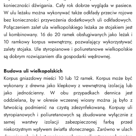
konieczności dźwigania. Cały rok dobrze wygląda w pasiece.
W ulu leżaku można wykonywać także odkłady przeciw rojowe
bez konieczności przywożenia dodatkowych uli odkładowych.
Połączeniem zalet ula wielkopolskiego leżaka ze stojakiem jest
ul kombinowany. 16 do 20 ramek obsługiwanych jako leżak i
10 ramkowy korpus wewnętrzny, pozwalający wykorzystywać
zalety stojaka. Ule styropianowe i poliuretanowe wielkopolskie
są dobrym rozwiązaniem dla gospodarki wędrownej.
Budowa uli wielkopolskich
Korpus gniazdowy mieści 10 lub 12 ramek. Korpus może być
wykonany z drewna jako klepkowy z wewnętrzną izolacją lub
jako jednościenny. W obu przypadkach dennica jest
oddzielana, by w okresie wczesnej wiosny można ją było z
łatwością podmienić na czystą zdezynfekowaną. Korpusy uli
styropianowych i poliuretanowych są zbudowane wyłącznie z
samej warstwy izolacji zabezpieczonej farbą przed
niekorzystnym wpływem światła słonecznego. Zarówno w ulach