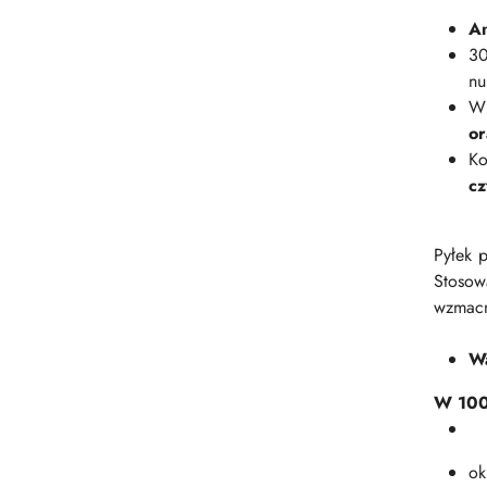
An
30
nu
Wi
or
Ko
cz
Pyłek 
Stosow
wzmacn
Wa
W 100 
śr
ok