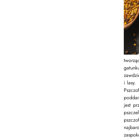
tworzą
gatunk
zawdzi
i lasy
Pszczo
poddan
jest p
pszcze
pszczo
najbar
zaspok