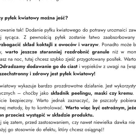
y pyłek kwiatowy można jeść?
owanie tak! Dodanie pyłku kwiatowego do potrawy urozmaici zawar
ej sycąca. Z pewnością pyłek zostanie łatwo zaabsorbowan
zbogacić skład koktajli z owoców i warzyw
. Ponadto może b
wy,
warto jeszcze staranniej rozdrobnić granule
niż w mome
asz na noc, tutaj chcesz szybko zjeść przygotowany posiłek. Wart
Odradzamy dodawanie go do ciast
i wypieków z uwagi na (wsp
zechstronny i zdrowy jest pyłek kwiatowy!
kwiatowy wykazuje bardzo prozdrowotne działanie. Jest wykorzyst
ycznych – choćby jako
składnik peelingu, maski czy kremu
.
icie bezpieczny. Warto jednak zaznaczyć, że pszczoły pobier
znej metody, by to kontrolować.
Warto więc być ostrożnym, jeże
n przecież wystąpić w składzie produktu.
 się zatem, przed zastosowaniem, czy nawet niewielka dawka nie w
żyj go stosownie do efektu, który chcesz osiągnąć!