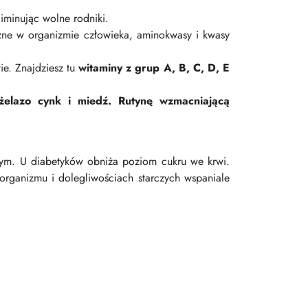
iminując wolne rodniki.
zne w organizmie człowieka, aminokwasy i kwasy
ie. Znajdziesz tu
witaminy z grup A, B, C, D, E
elazo cynk i miedź. Rutynę wzmacniającą
cym. U diabetyków obniża poziom cukru we krwi.
organizmu i dolegliwościach starczych wspaniale