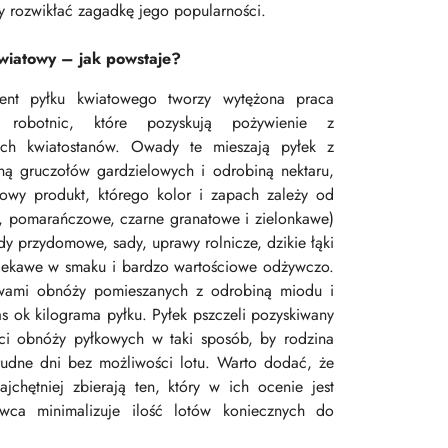
by rozwikłać zagadkę jego popularności.
wiatowy – jak powstaje?
nt pyłku kwiatowego tworzy wytężona praca
ł robotnic, które pozyskują pożywienie z
ych kwiatostanów. Owady te mieszają pyłek z
iną gruczołów gardzielowych i odrobiną nektaru,
owy produkt, którego kolor i zapach zależy od
te, pomarańczowe, czarne granatowe i zielonkawe)
y przydomowe, sady, uprawy rolnicze, dzikie łąki
 ciekawe w smaku i bardzo wartościowe odżywczo.
łowami obnóży pomieszanych z odrobiną miodu i
 ok kilograma pyłku. Pyłek pszczeli pozyskiwany
ści obnóży pyłkowych w taki sposób, by rodzina
rudne dni bez możliwości lotu. Warto dodać, że
chętniej zbierają ten, który w ich ocenie jest
owca minimalizuje ilość lotów koniecznych do