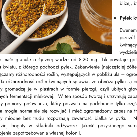
bliżej, 
Pyłek k
Eweneme
pszczó
kwitnąc
wydziel
c małe granule o łącznej wadze od 8-20 mg. Tak powstaje got
u kwiatu, z którego pochodzi pyłek. Zabarwienie (najczęściej żół
ęczamy różnorodności roślin, występujących w pobliżu ula – ogrod
. Ta różnorodność roślin kwitnących sprawia, że obnóża pyłku są
ły gromadzą je w plastrach w formie pierzgi, czyli ubitych g
ych fermentacji mlekowej. W ten sposób tworzą i utrzymują zapas
rzy pomocy poławiacza, który pozwala na podebranie tylko czę
la mogła normalnie się rozwijać i mieć zgromadzony zapas na t
ły miodne bez trudu rozpoznają zawartość białka w pyłku. Naj
dziej bogaty w składniki odżywcze. Jakość pozyskanego sur
ojenia zapotrzebowania własnej kolonii.