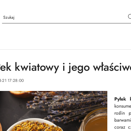
łek kwiatowy i jego właściw
-21 17:28:00
Pyłek 
konsume
roślin p
barwami
coraz c