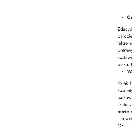
Cz
Zdecyd
bardzi
także
w
potra
zostawi
pyłku.
Ws
Pyłek 
kosmet
całkow
skutec
może o
Upewnij
OK – u