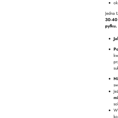
ok
Jedna 
30-40
pyłku.
Ja
Po
kw
pr
su
Ni
sw
Je
m
so
Wy
ko