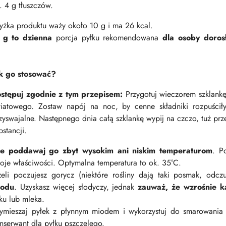
. 4 g tłuszczów.
Łyżka produktu waży około 10 g i ma 26 kcal.
 g to dzienna
porcja pyłku rekomendowana
dla osoby doros
k go stosować?
stępuj zgodnie z tym przepisem:
Przygotuj wieczorem szklankę
iatowego. Zostaw napój na noc, by cenne składniki rozpuśc
zyswajalne. Następnego dnia całą szklankę wypij na czczo, tuż pr
bstancji.
e poddawaj go zbyt wysokim ani niskim temperaturom
. P
oje właściwości. Optymalna temperatura to ok. 35°C.
żeli poczujesz gorycz (niektóre rośliny dają taki posmak, odcz
iodu
. Uzyskasz więcej słodyczy, jednak
zauważ, że wzrośnie k
ku lub mleka.
mieszaj pyłek z płynnym miodem i wykorzystuj do smarowania k
nserwant dla pyłku pszczelego.