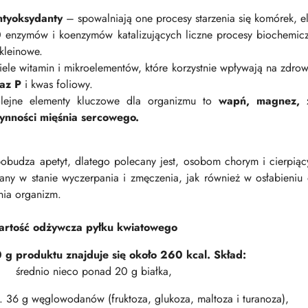
tyoksydanty
– spowalniają one procesy starzenia się komórek, el
 enzymów i koenzymów katalizujących liczne procesy biochemic
kleinowe.
ele witamin i mikroelementów, które korzystnie wpływają na zdrow
az P
i kwas foliowy.
lejne elementy kluczowe dla organizmu to
wapń, magnez, ż
ynności mięśnia sercowego.
pobudza apetyt, dlatego polecany jest, osobom chorym i cierpią
any w stanie wyczerpania i zmęczenia, jak również w osłabieniu 
ia organizm.
rtość odżywcza pyłku kwiatowego
g produktu znajduje się około 260 kcal. Skład:
ednio nieco ponad 20 g białka,
. 36 g węglowodanów (fruktoza, glukoza, maltoza i turanoza),