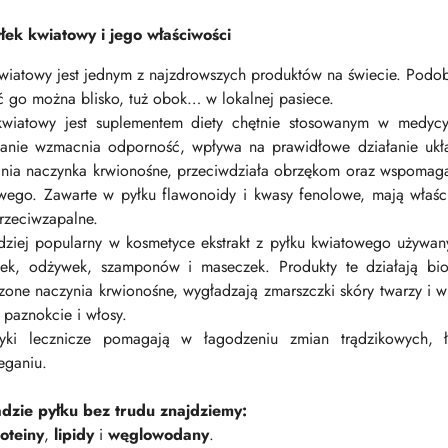
łek kwiatowy i jego właściwości
wiatowy jest jednym z najzdrowszych produktów na świecie. Podobn
ć go można blisko, tuż obok… w lokalnej pasiece.
kwiatowy jest suplementem diety chętnie stosowanym w medyc
anie wzmacnia odporność, wpływa na prawidłowe działanie ukła
lnia naczynka krwionośne, przeciwdziała obrzękom oraz wspomaga 
ego. Zawarte w pyłku flawonoidy i kwasy fenolowe, mają właści
przeciwzapalne.
dziej popularny w kosmetyce ekstrakt z pyłku kwiatowego używan
ek, odżywek, szamponów i maseczek. Produkty te działają bios
zone naczynia krwionośne, wygładzają zmarszczki skóry twarzy i w
, paznokcie i włosy.
yki lecznicze pomagają w łagodzeniu zmian trądzikowych, 
eganiu.
dzie pyłku bez trudu znajdziemy:
oteiny
,
lipidy
i
węglowodany
.