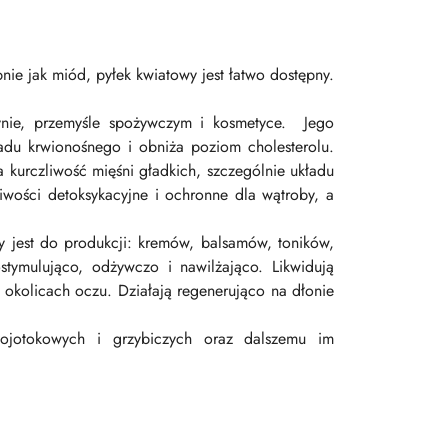
ie jak miód, pyłek kwiatowy jest łatwo dostępny.
ynie, przemyśle spożywczym i kosmetyce.
Jego
du krwionośnego i obniża poziom cholesterolu.
kurczliwość mięśni gładkich, szczególnie układu
wości detoksykacyjne i ochronne dla wątroby, a
y jest do produkcji: kremów, balsamów, toników,
tymulująco, odżywczo i nawilżająco. Likwidują
 okolicach oczu. Działają regenerująco na dłonie
łojotokowych i grzybiczych oraz dalszemu im