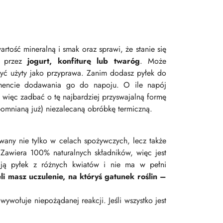
tość mineralną i smak oraz sprawi, że stanie się
y przez
jogurt, konfiturę lub twaróg
. Może
yć użyty jako przyprawa. Zanim dodasz pyłek do
ncie dodawania go do napoju. O ile napój
o więc zadbać o tę najbardziej przyswajalną formę
omnianą już) niezalecaną obróbkę termiczną.
ywany nie tylko w celach spożywczych, lecz także
 Zawiera 100% naturalnych składników, więc jest
ają pyłek z różnych kwiatów i nie ma w pełni
li masz uczulenie, na któryś gatunek roślin –
ywołuje niepożądanej reakcji. Jeśli wszystko jest