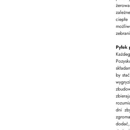
żerowan
zależn
ciepłe
możliw
zebrani
Pyłek 
Każdeg
Pozysk
składa
by sta
wygryz
zbudow
zbieraj
rozumi
dni zb
zgroma
dodać, 