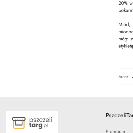
20% wo
pokarm
Miód, 
miodoo
mógł s
etykiet
Autor:
PszczeliTa
Promocje