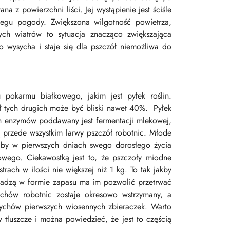
a z powierzchni liści. Jej wystąpienie jest ściśle
iegu pogody. Zwiększona wilgotność powietrza,
nych wiatrów to sytuacja znacząco zwiększająca
o wysycha i staje się dla pszczół niemożliwa do
pokarmu białkowego, jakim jest pyłek roślin.
ał tych drugich może być bliski nawet 40%. Pyłek
ch enzymów poddawany jest fermentacji mlekowej,
ą przede wszystkim larwy pszczół robotnic. Młode
, by w pierwszych dniach swego dorosłego życia
owego. Ciekawostką jest to, że pszczoły miodne
rach w ilości nie większej niż 1 kg. To tak jakby
omadzą w formie zapasu ma im pozwolić przetrwać
chów robotnic zostaje okresowo wstrzymany, a
ychów pierwszych wiosennych zbieraczek. Warto
 tłuszcze i można powiedzieć, że jest to częścią