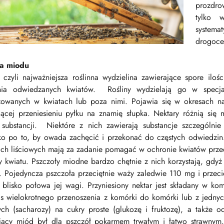
prozdro
tylko 
systemat
drogoce
a miodu
, czyli najważniejsza roślinna wydzielina zawierające spore il
nia odwiedzanych kwiatów. Rośliny wydzielają go w specjal
izowanych w kwiatach lub poza nimi. Pojawia się w okresach 
ającej przeniesieniu pyłku na znamię słupka. Nektary różnią si
 substancji. Niektóre z nich zawierają substancje szczególnie 
ko po to, by owada zachęcić i przekonać do częstych odwiedzin.
ch liściowych mają za zadanie pomagać w ochronie kwiatów prze
kwiatu. Pszczoły miodne bardzo chętnie z nich korzystają, gdyż z
e. Pojedyncza pszczoła przeciętnie waży zaledwie 110 mg i przec
 blisko połowa jej wagi. Przyniesiony nektar jest składany w k
s wielokrotnego przenoszenia z komórki do komórki lub z jednyc
ych (sacharozy) na cukry proste (glukozę i fruktozę), a także
jący miód był dla pszczół pokarmem trwałym i łatwo strawnym.