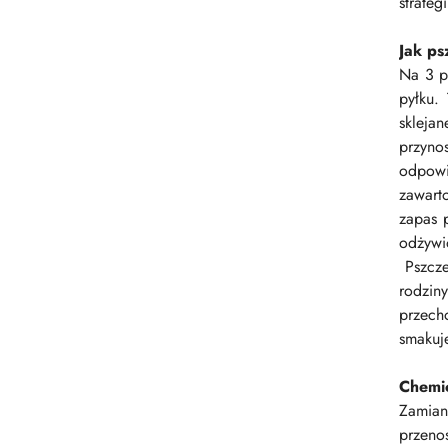
strateg
Jak ps
Na 3 p
pyłku.
skleja
przyno
odpowi
zawart
zapas 
odżywio
Pszcz
rodzin
przech
smakuj
Chemi
Zamian
przeno