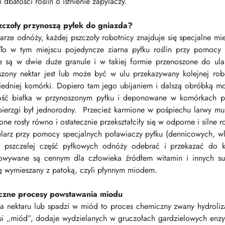
ii dbałości roślin o istnienie zapylaczy.
zczoły przynoszą pyłek do gniazda?
arze odnóży, każdej pszczoły robotnicy znajduje się specjalne mi
 To w tym miejscu pojedyncze ziarna pyłku roślin przy pomocy
ne są w dwie duże granule i w takiej formie przenoszone do ul
szony nektar jest lub może być w ulu przekazywany kolejnej rob
edniej komórki. Dopiero tam jego ubijaniem i dalszą obróbką moż
ość białka w przynoszonym pyłku i deponowane w komórkach pla
pierzgi był jednorodny. Przecież karmione w pośpiechu larwy mu
ne rosły równo i ostatecznie przekształciły się w odporne i silne r
elarz przy pomocy specjalnych poławiaczy pyłku (dennicowych, 
y pszczelej część pyłkowych odnóży odebrać i przekazać do k
owywane są cennym dla człowieka źródłem witamin i innych su
ę wymieszany z patoką, czyli płynnym miodem.
czne procesy powstawania miodu
a nektaru lub spadzi w miód to proces chemiczny zwany hydroli
si „miód”, dodaje wydzielanych w gruczołach gardzielowych en