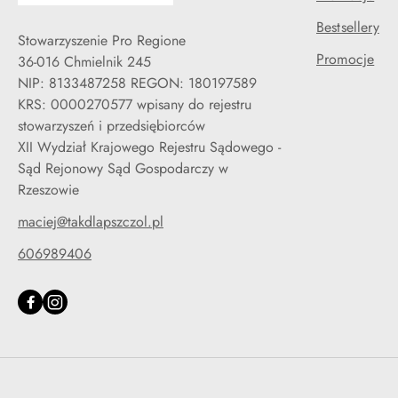
Bestsellery
Stowarzyszenie Pro Regione
Promocje
36-016 Chmielnik 245
NIP: 8133487258 REGON: 180197589
KRS: 0000270577 wpisany do rejestru
stowarzyszeń i przedsiębiorców
XII Wydział Krajowego Rejestru Sądowego -
Sąd Rejonowy Sąd Gospodarczy w
Rzeszowie
maciej@takdlapszczol.pl
606989406