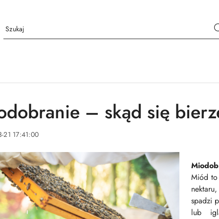
odobranie – skąd się bier
-21 17:41:00
Miodobr
Miód to
nektaru,
spadzi p
lub ig