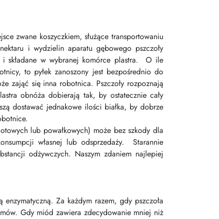
ejsce zwane koszyczkiem, służące transportowaniu
 nektaru i wydzielin aparatu gębowego pszczoły
a i składane w wybranej komórce plastra. O ile
otnicy, to pyłek zanoszony jest bezpośrednio do
e zająć się inna robotnica. Pszczoły rozpoznają
stra obnóża dobierają tak, by ostatecznie cały
szą dostawać jednakowe ilości białka, by dobrze
obotnice.
wlotowych lub powałkowych) może bez szkody dla
onsumpcji własnej lub odsprzedaży. Starannie
bstancji odżywczych. Naszym zdaniem najlepiej
zą enzymatyczną. Za każdym razem, gdy pszczoła
zymów. Gdy miód zawiera zdecydowanie mniej niż