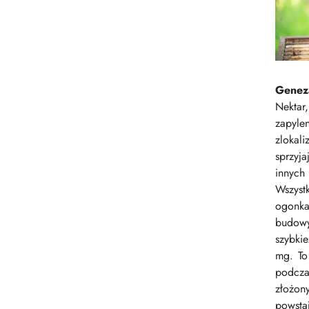
Genez
Nektar
zapyle
zlokal
sprzyj
innych
Wszyst
ogonka
budowy 
szybki
mg. To
podcza
złożon
powsta