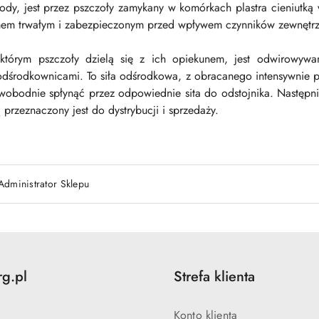
dy, jest przez pszczoły zamykany w komórkach plastra cieniutką w
em trwałym i zabezpieczonym przed wpływem czynników zewnętrz
którym pszczoły dzielą się z ich opiekunem, jest odwirowyw
dśrodkownicami. To siła odśrodkowa, z obracanego intensywnie pl
wobodnie spłynąć przez odpowiednie sita do odstojnika. Następn
ą przeznaczony jest do dystrybucji i sprzedaży.
Administrator Sklepu
rg.pl
Strefa klienta
Konto klienta