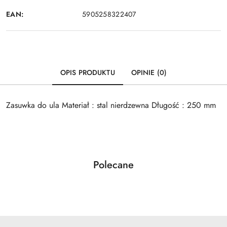
EAN:
5905258322407
OPIS PRODUKTU
OPINIE (0)
Zasuwka do ula Materiał : stal nierdzewna Długość : 250 mm
Produkty
Polecane
Pomiń karuzelę produktów
o
statusie: