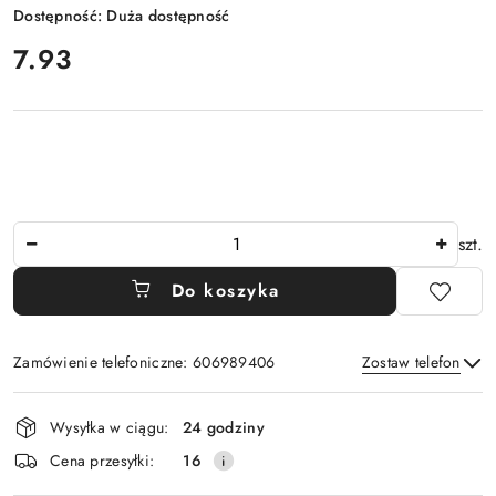
Dostępność:
Duża dostępność
cena:
7.93
Ilość
szt.
Do koszyka
Zamówienie telefoniczne: 606989406
Zostaw telefon
Dostępność
Wysyłka w ciągu:
24 godziny
i
Wyślij
Cena przesyłki:
16
dostawa