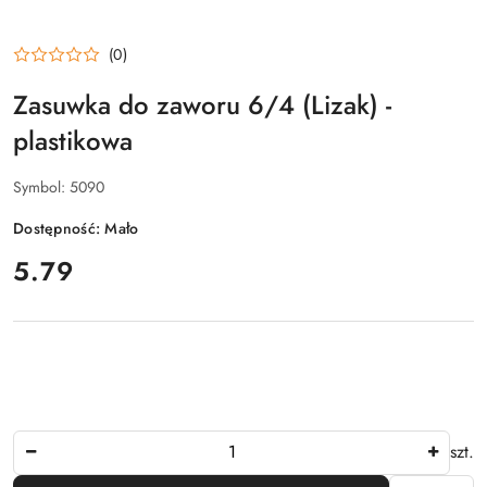
(0)
Zasuwka do zaworu 6/4 (Lizak) -
plastikowa
Symbol:
5090
Dostępność:
Mało
cena:
5.79
Ilość
szt.