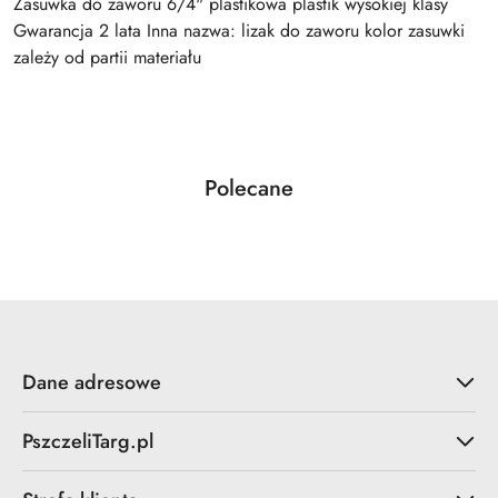
Zasuwka do zaworu 6/4" plastikowa plastik wysokiej klasy
Gwarancja 2 lata Inna nazwa: lizak do zaworu kolor zasuwki
zależy od partii materiału
Produkty
Polecane
Pomiń karuzelę produktów
o
statusie:
Dane adresowe
PszczeliTarg.pl