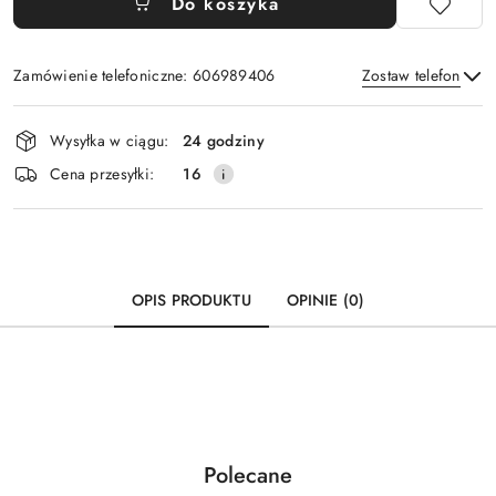
Do koszyka
Zamówienie telefoniczne: 606989406
Zostaw telefon
Dostępność
Wysyłka w ciągu:
24 godziny
i
Wyślij
Cena przesyłki:
16
dostawa
OPIS PRODUKTU
OPINIE (0)
Produkty
Polecane
Pomiń karuzelę produktów