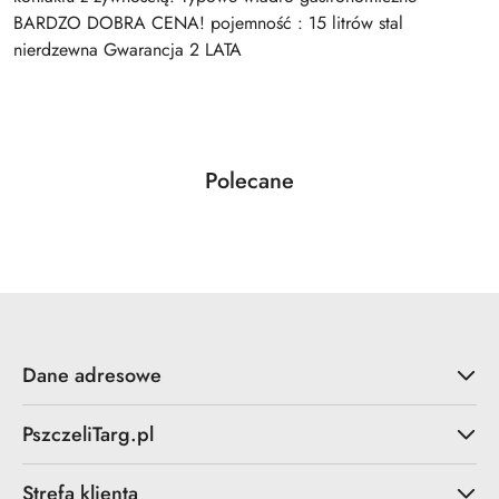
BARDZO DOBRA CENA! pojemność : 15 litrów stal
nierdzewna Gwarancja 2 LATA
Produkty
Polecane
Pomiń karuzelę produktów
o
statusie:
Dane adresowe
PszczeliTarg.pl
Strefa klienta