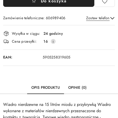
Do koszyka
Zamówienie telefoniczne: 606989406
Zostaw telefon
Dostępność
Wysyłka w ciągu:
24 godziny
i
Wyślij
Cena przesyłki:
16
dostawa
EAN:
5905258319605
OPIS PRODUKTU
OPINIE (0)
Wiadro nierdzewne na 15 litrów miodu z przykrywką Wiadro
wykonane z materiałów nierdzewnych przeznaczone do
kontaktu z żywnością. Typowe wiadro gastronomiczne -