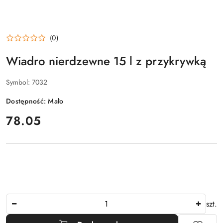
(0)
Wiadro nierdzewne 15 l z przykrywką
Symbol:
7032
Dostępność:
Mało
cena:
78.05
Ilość
szt.