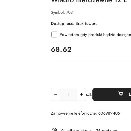
Symbol:
7031
Dostępność:
Brak towaru
Powiadom gdy produkt będzie dostępn
cena:
68.62
Ilość
szt.
Zamówienie telefoniczne: 606989406
Dostępność
Wysyłka w ciągu:
24 godziny