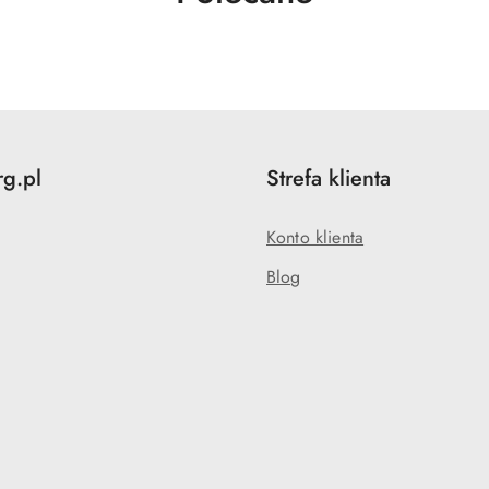
o
statusie:
rg.pl
Strefa klienta
Konto klienta
Blog