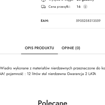
i
Cena przesyłki:
16
dostawa
EAN:
5905258313559
OPIS PRODUKTU
OPINIE (0)
 Wiadro wykonane z materiałów nierdzewnych przeznaczone do ko
 pojemność : 12 litrów stal nierdzewna Gwarancja 2 LATA
Produkty
Polecane