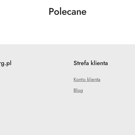
Produkty
Polecane
o
statusie:
rg.pl
Strefa klienta
Konto klienta
Blog