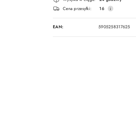
i
Cena przesyłki:
16
dostawa
EAN:
5905258317625