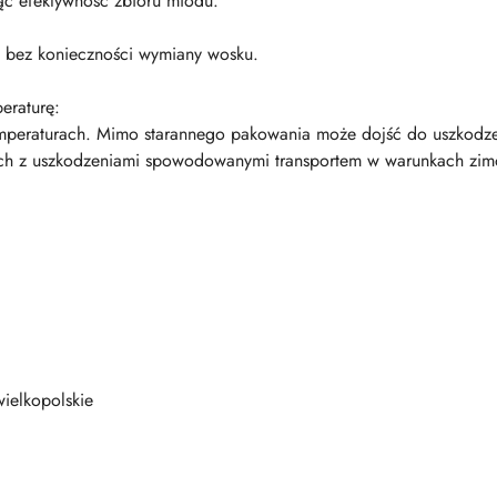
ąc efektywność zbioru miodu.
 bez konieczności wymiany wosku.
eraturę:
temperaturach. Mimo starannego pakowania może dojść do uszkodze
ych z uszkodzeniami spowodowanymi transportem w warunkach zi
ielkopolskie