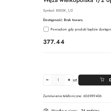
Symbol:
8003K_1/2
Dostępność:
Brak towaru
Powiadom gdy produkt będzie dostępn
cena:
377.44
Ilość
szt.
Zamówienie telefoniczne: 606989406
Dostępność
Wysyłka w ciągu:
24 godziny