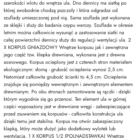
szerokości wlotu do wnętrza ula. Dno dennicy ma siatkę po
której swobodnie chodzą pszczoły i która odgradza od
szuflady umieszczonej pod nią. Sama szuflada jest wykonana
ze sklejki i służy do badania osypu warozy. Szuflada w okresie
letnim można całkowicie wysunąć a zastosowanie siatki na
całej powierzchni dennicy służy do regulacji wentylacji ula. 2
X KORPUS GNIAZDOWY Wnętrze korpusu jak i zewnętrzna
jego część tzw. klepka drewniana, wykonana jest z drewna
sosnowego. Korpus ocieplony jest z czterech stron materiałem
ekologicznym: słomą - grubość ocieplenia wynosi 2,5 cm.
Natomiast całkowita grubość ścianki to 4,5 cm. Ocieplenie
znajduje się pomiędzy wewnętrznym i zewnętrznym elementem
drewnianym. Po obu stronach zamontowane są rączki - dzięki
którym wygodnie się go przenosi. Ten element ula w górnej
części wyposażony jest w drewniane wręgi - zabezpieczające
przed zsuwaniem się korpusów - całkowita konstrukcja ula
dzięki temu jest stabilna. Korpus ma otwór zabezpieczony
klapką, który może służyć jako dodatkowy wylotek lub
wentylacja. 1 X KORPUS 1/2 (POLNADSTAWKA) Wnętrze