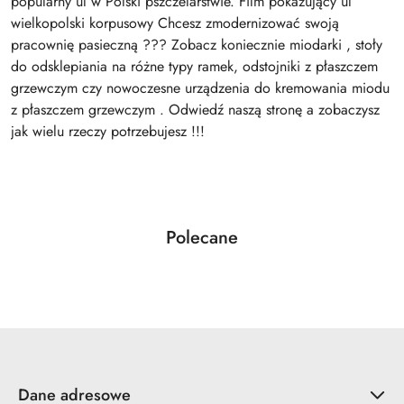
popularny ul w Polski pszczelarstwie. Film pokazujący ul
wielkopolski korpusowy Chcesz zmodernizować swoją
pracownię pasieczną ??? Zobacz koniecznie miodarki , stoły
do odsklepiania na różne typy ramek, odstojniki z płaszczem
grzewczym czy nowoczesne urządzenia do kremowania miodu
z płaszczem grzewczym . Odwiedź naszą stronę a zobaczysz
jak wielu rzeczy potrzebujesz !!!
Produkty
Polecane
Pomiń karuzelę produktów
o
statusie:
Dane adresowe