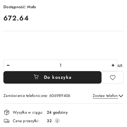
Dostępność:
Mało
cena:
672.64
Ilość
szt.
Do koszyka
Zamówienie telefoniczne: 606989406
Zostaw telefon
Dostępność
Wysyłka w ciągu:
24 godziny
i
Wyślij
Cena przesyłki:
32
dostawa