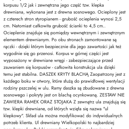
korpusu 1/2 jak i zewnętrzna jego część tzw. klepka
drewniana, wykonana jest z drewna sosnowego. Ocieplony jest
z czterech stron styropianem - grubość ocieplenia wynosi 2,5
cm. Natomiast całkowita grubość ścianki to 4,5 cm..
Ocieplenie znajduje się pomiędzy wewnętrznym i zewnętrznym
elementem drewnianym. Po obu stronach zamontowane są
rączki - dzięki którym bezpiecznie dla jego zawartości jak też
wygodnie się go przenosi. Korpus w górnej części jest
wyposażony w drewniane wręgi - zabezpieczające przed
zsuwaniem się korpusów - całkowita konstrukcja ula dzięki
temu jest stabilna. DASZEK KRYTY BLACHĄ Zaopatrzony jest z
każdego boku w otwory, które służą do prawidłowej wentylacji
rodziny pszczelej w ulu. Ramy daszka są zbudowane z drewna
sosnowego i pokryty jest on blachą ocynkowaną. ZESTAW NIE
ZAWIERA RAMEK ORAZ STOJAKA Z zewnątrz ula znajdują się
tzw. klepki drewniane, od których wzięła się nazwa "ul
klepkowy". Skład ula można modyfikować do indywidualnych
potrzeb klienta. Ul drewniany Wielkopolski to najbardziej