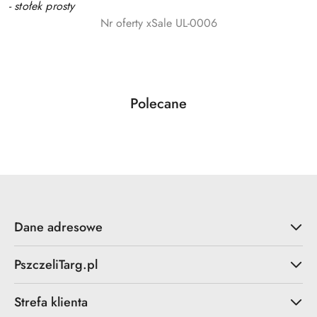
- stołek prosty
Nr oferty xSale UL-0006
Produkty
Polecane
Pomiń karuzelę produktów
o
statusie:
Dane adresowe
PszczeliTarg.pl
Strefa klienta