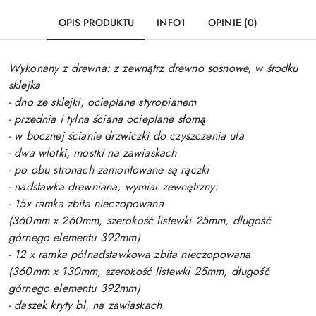
OPIS PRODUKTU
INFO1
OPINIE (0)
Wykonany z drewna: z zewnątrz drewno sosnowe, w środku
sklejka
- dno ze sklejki, ocieplane styropianem
- przednia i tylna ściana ocieplane słomą
- w bocznej ścianie drzwiczki do czyszczenia ula
- dwa wlotki, mostki na zawiaskach
- po obu stronach zamontowane są rączki
- nadstawka drewniana, wymiar zewnętrzny:
- 15x ramka zbita nieczopowana
(360mm x 260mm, szerokość listewki 25mm, długość
górnego elementu 392mm)
- 12 x ramka półnadstawkowa zbita nieczopowana
(360mm x 130mm, szerokość listewki 25mm, długość
górnego elementu 392mm)
- daszek kryty bl, na zawiaskach