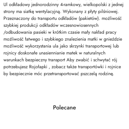
Ul odkładowy jednorodzinny 4-ramkowy, wielkopolski z jednej
strony ma siatkę wentylacyjną. Wykonany z płyty pilśniowej.
Przeznaczony do transportu odkładów (pakietów). możliwość
szybkiej produkcji odkładów wczesnowiosennych
/odbudowania pasieki w krótkim czasie mały nakład pracy
możliwość łatwego i szybkiego znalezienia matki w gnieździe
możliwość wykorzystania ula jako skrzynki transportowej lub
rojnicy doskonałe unasiennianie matek w naturalnych
warunkach bezpieczny transport Aby zwabić i schwytać rój
potrzebujesz Rojołapki , zobacz także transportówki i rojnice
by bezpiecznie móc przetransportować pszczelą rodzinę.
Produkty
Polecane
Pomiń karuzelę produktów
o
statusie: