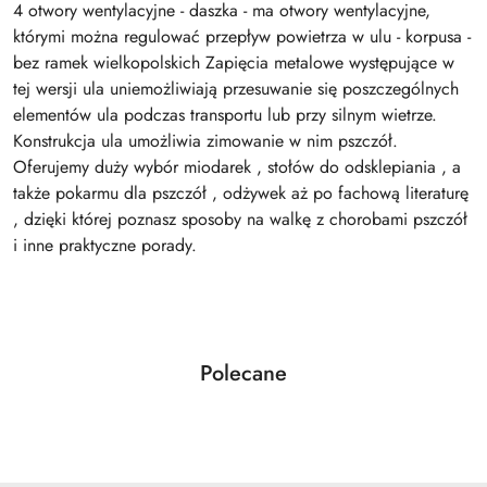
4 otwory wentylacyjne - daszka - ma otwory wentylacyjne,
którymi można regulować przepływ powietrza w ulu - korpusa -
bez ramek wielkopolskich Zapięcia metalowe występujące w
tej wersji ula uniemożliwiają przesuwanie się poszczególnych
elementów ula podczas transportu lub przy silnym wietrze.
Konstrukcja ula umożliwia zimowanie w nim pszczół.
Oferujemy duży wybór miodarek , stołów do odsklepiania , a
także pokarmu dla pszczół , odżywek aż po fachową literaturę
, dzięki której poznasz sposoby na walkę z chorobami pszczół
i inne praktyczne porady.
Produkty
Polecane
Pomiń karuzelę produktów
o
statusie: