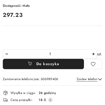
Dostępność:
Mało
cena:
297.23
Ilość
szt.
Do koszyka
Zamówienie telefoniczne: 606989406
Zostaw telefon
Dostępność
Wysyłka w ciągu:
24 godziny
i
Wyślij
Cena przesyłki:
18.5
dostawa