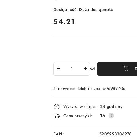
Dostępność:
Duża dostępność
cena:
54.21
Ilość
szt.
Zamówienie telefoniczne: 606989406
Dostępność
Wysyłka w ciągu:
24 godziny
i
Cena przesyłki:
16
dostawa
EAN:
5905258306278