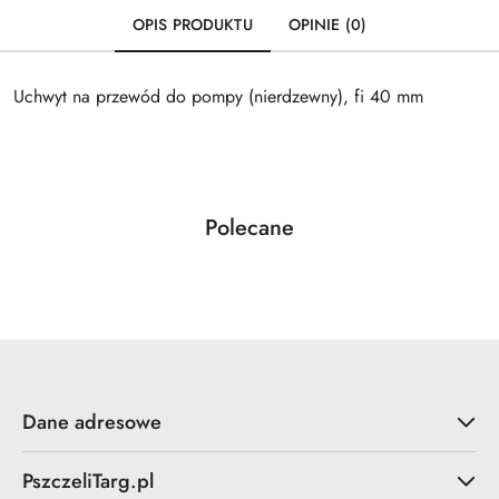
OPIS PRODUKTU
OPINIE (0)
Uchwyt na przewód do pompy (nierdzewny), fi 40 mm
Produkty
Polecane
Pomiń karuzelę produktów
o
statusie:
Dane adresowe
PszczeliTarg.pl