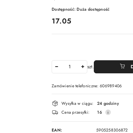
Dostępność:
Duża dostępność
cena:
17.05
Ilość
szt.
Zamówienie telefoniczne: 606989406
Dostępność
Wysyłka w ciągu:
24 godziny
i
Cena przesyłki:
16
dostawa
EAN:
5905258306872