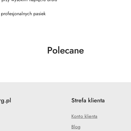
 profesjonalnych pasiek
Produkty
Polecane
o
statusie:
rg.pl
Strefa klienta
Konto klienta
Blog