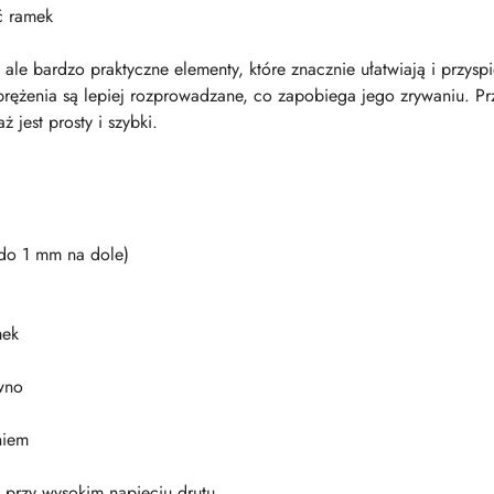
ć ramek
, ale bardzo praktyczne elementy, które znacznie ułatwiają i przys
prężenia są lepiej rozprowadzane, co zapobiega jego zrywaniu. Pr
 jest prosty i szybki.
 do 1 mm na dole)
mek
wno
niem
 przy wysokim napięciu drutu