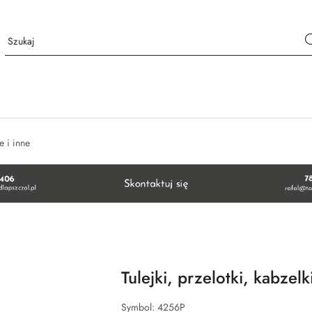
 i inne
Tulejki, przelotki, kabzel
Symbol:
4256P