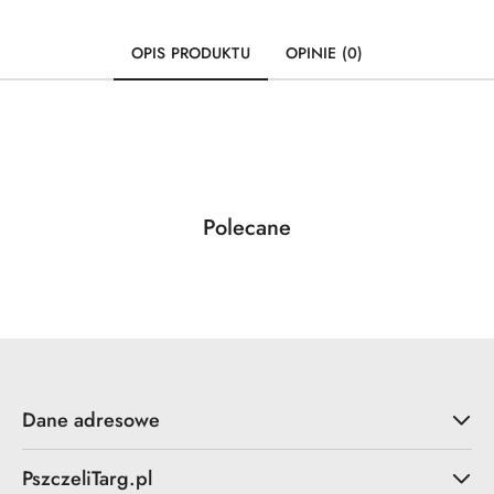
OPIS PRODUKTU
OPINIE (0)
Produkty
Polecane
Pomiń karuzelę produktów
o
statusie:
Dane adresowe
PszczeliTarg.pl