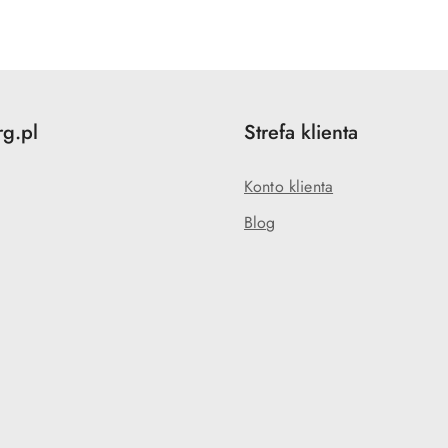
o
statusie:
rg.pl
Strefa klienta
Konto klienta
Blog