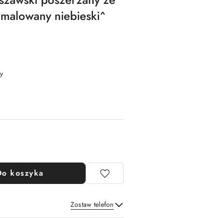
 malowany niebieski^
y
Do koszyka
Zostaw telefon
Wyślij