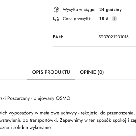
Dostępność
Wysyłka w ciągu:
24 godziny
i
Cena przesyłki:
18.5
dostawa
EAN:
5907021201018
OPIS PRODUKTU
OPINIE (0)
awski Poszerzany - olejowany OSMO
lskich wyposażony w metalowe uchwyty - rękojeści do przenoszenia
i wstawieniu do transportówki. Zapewnimy w ten sposób spokój i z
yczne i solidne wykonanie.