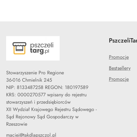
PszczeliTa
Promocje
Bestsellery
Stowarzyszenie Pro Regione
Promocje
36-016 Chmielnik 245
NIP: 8133487258 REGON: 180197589
KRS: 0000270577 wpisany do rejestru
stowarzyszeń i przedsiębiorców
XII Wydział Krajowego Rejestru Sądowego -
Sąd Rejonowy Sąd Gospodarczy w
Rzeszowie
maciej@takdlapszczol.pl